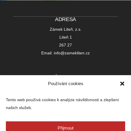
ADRESA
Zámek Liteň, z.s.
Liteň 1
267 27
Email: info@zamekliten.cz
IČ 22752391
Používání cookies
Registrováno u Městského soudu v Praze
L 23999
Tento web používá cookies k analýze návštěvnosti a zlepšení
Bankovní spojení:
našich služeb.
250474532/0300
IBAN: CZ39 0300 0000 0002 5047 4532
BIC (SWIFT) CEKOCZPP
Přijmout