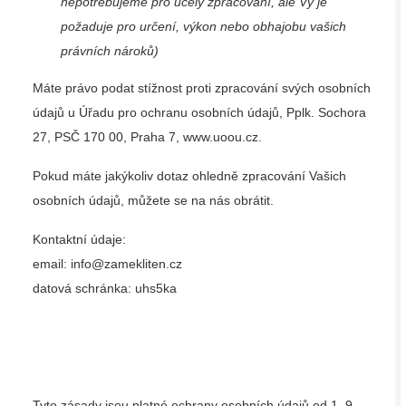
nepotřebujeme pro účely zpracování, ale Vy je
požaduje pro určení, výkon nebo obhajobu vašich
právních nároků)
Máte právo podat stížnost proti zpracování svých osobních
údajů u Úřadu pro ochranu osobních údajů, Pplk. Sochora
27, PSČ 170 00, Praha 7,
www.uoou.cz
.
Pokud máte jakýkoliv dotaz ohledně zpracování Vašich
osobních údajů, můžete se na nás obrátit.
Kontaktní údaje:
email: info@zamekliten.cz
datová schránka: uhs5ka
Tyto zásady jsou platné ochrany osobních údajů od 1. 9.