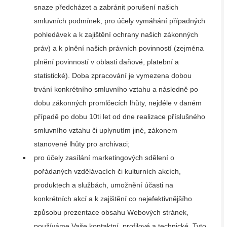
snaze předcházet a zabránit porušení našich
smluvních podmínek, pro účely vymáhání případných
pohledávek a k zajištění ochrany našich zákonných
práv) a k plnění našich právních povinností (zejména
plnění povinností v oblasti daňové, platební a
statistické). Doba zpracování je vymezena dobou
trvání konkrétního smluvního vztahu a následně po
dobu zákonných promlčecích lhůty, nejdéle v daném
případě po dobu 10ti let od dne realizace příslušného
smluvního vztahu či uplynutím jiné, zákonem
stanovené lhůty pro archivaci;
pro účely zasílání marketingových sdělení o
pořádaných vzdělávacích či kulturních akcích,
produktech a službách, umožnění účasti na
konkrétních akcí a k zajištění co nejefektivnějšího
způsobu prezentace obsahu Webových stránek,
používáme Vaše kontaktní, profilové a technické. Tyto