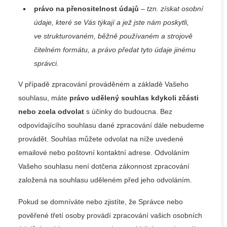
právo na přenositelnost údajů
– tzn. získat osobní
údaje, které se Vás týkají a jež jste nám poskytli,
ve strukturovaném, běžně používaném a strojově
čitelném formátu, a právo předat tyto údaje jinému
správci.
V případě zpracování prováděném a základě Vašeho
souhlasu, máte
právo udělený souhlas kdykoli zčásti
nebo zcela odvolat
s účinky do budoucna. Bez
odpovídajícího souhlasu dané zpracování dále nebudeme
provádět. Souhlas můžete odvolat na níže uvedené
emailové nebo poštovní kontaktní adrese. Odvoláním
Vašeho souhlasu není dotčena zákonnost zpracování
založená na souhlasu uděleném před jeho odvoláním.
Pokud se domníváte nebo zjistíte, že Správce nebo
pověřené třetí osoby provádí zpracování vašich osobních