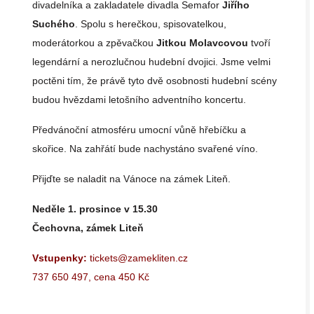
divadelníka a zakladatele divadla Semafor
Jiřího
Suchého
. Spolu s herečkou, spisovatelkou,
moderátorkou a zpěvačkou
Jitkou Molavcovou
tvoří
legendární a nerozlučnou hudební dvojici. Jsme velmi
poctěni tím, že právě tyto dvě osobnosti hudební scény
budou hvězdami letošního adventního koncertu.
Předvánoční atmosféru umocní vůně hřebíčku a
skořice. Na zahřátí bude nachystáno svařené víno.
Přijďte se naladit na Vánoce na zámek Liteň.
Neděle 1. prosince v 15.30
Čechovna, zámek Liteň
Vstupenky:
tickets@zamekliten.cz
737 650 497, cena 450 Kč