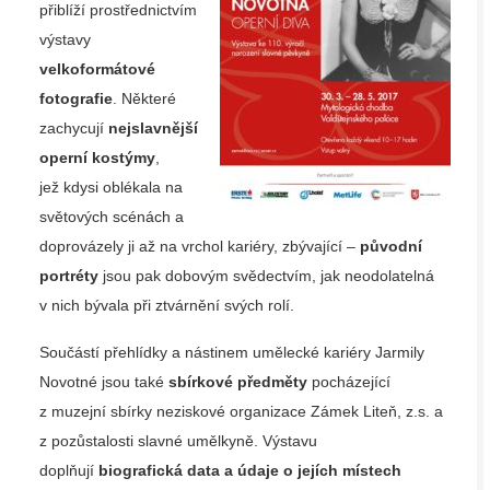
přiblíží prostřednictvím
výstavy
velkoformátové
fotografie
.
Některé
zachycují
nejslavnější
operní kostýmy
,
jež kdysi oblékala na
světových scénách a
doprovázely ji až na vrchol kariéry, zbývající –
původní
portréty
jsou pak dobovým svědectvím, jak neodolatelná
v nich bývala při ztvárnění svých rolí.
Součástí přehlídky a nástinem umělecké kariéry Jarmily
Novotné jsou také
sbírkové předměty
pocházející
z muzejní sbírky neziskové organizace Zámek Liteň, z.s. a
z pozůstalosti slavné umělkyně. Výstavu
doplňují
biografická data a údaje o jejích místech