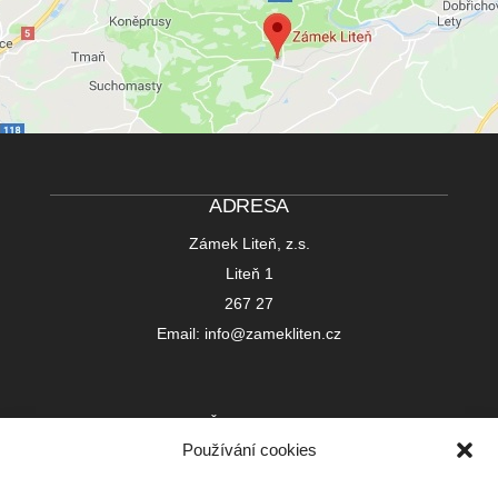
ADRESA
Zámek Liteň, z.s.
Liteň 1
267 27
Email: info@zamekliten.cz
IČ 22752391
Používání cookies
Registrováno u Městského soudu v Praze
L 23999