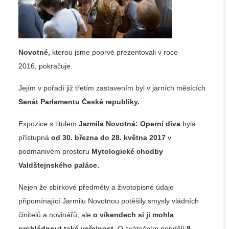
Novotné
,
kterou jsme poprvé prezentovali v roce
2016, pokračuje.
Jejím v pořadí již třetím zastavením byl v jarních měsících
Senát Parlamentu České republiky.
Expozice s titulem
Jarmila Novotná: Operní diva
byla
přístupná
od 30. března do 28. května 2017
v
podmanivém prostoru
Mytologické chodby
Valdštejnského paláce.
Nejen že sbírkové předměty a životopisné údaje
připomínající Jarmilu Novotnou potěšily smysly vládních
činitelů a novinářů, ale
o víkendech si ji mohla
prohlédnout také veřejnost.
O svátečním pondělí
8.