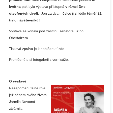
května
pak byla výstava přístupná
v rámci Dne
otevřených dveří
. Jen za dva měsíce ji zhlédlo
téměř 21
tisíc návštěvníků!
Výstava se konala pod záštitou senátora Jiřího
Oberfalzera.
Tisková zpráva je k nahlédnutí
zde
.
Prohlédněte si
fotogalerii
z vernisáže.
O výstavě
Nezapomenutelné role,
jež během svého života
Jarmila Novotná
ztvárnila,