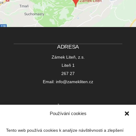
ADRESA
Zámek Liteň, z.s.
Liteň 1
267 27
Email: info@zamekliten.cz
IČ 22752391
Používání cookies
Registrováno u Městského soudu v Praze
L 23999
Tento web používá cookies k analýze návštěvnosti a zlepšení
Bankovní spojení: