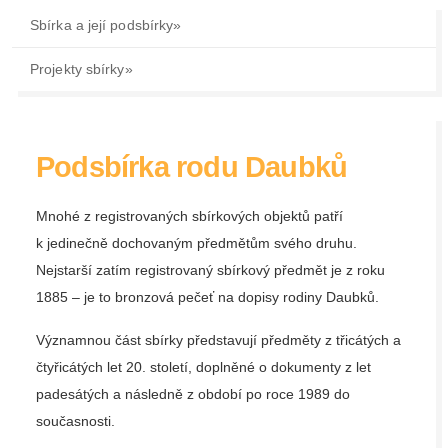
Sbírka a její podsbírky
»
Projekty sbírky
»
Podsbírka rodu Daubků
Mnohé z registrovaných sbírkových objektů patří
k jedinečně dochovaným předmětům svého druhu.
Nejstarší zatím registrovaný sbírkový předmět je z roku
1885 – je to bronzová pečeť na dopisy rodiny
Daubků
.
Významnou část sbírky představují předměty z třicátých a
čtyřicátých let 20. století, doplněné o dokumenty z let
padesátých a následně z období po roce 1989 do
současnosti.