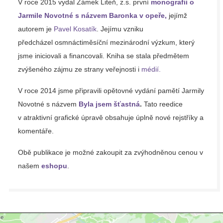
V roce 2015 vydal Zámek Liteň, z.s. první
monografii o
Jarmile Novotné s názvem Baronka v opeře,
jejímž
autorem je
Pavel Kosatík
. Jejímu vzniku
předcházel osmnáctiměsíční mezinárodní výzkum, který
jsme iniciovali a financovali. Kniha se stala předmětem
zvýšeného zájmu ze strany veřejnosti i
médií.
V roce 2014 jsme připravili opětovné vydání pamětí Jarmily
Novotné s názvem
Byla jsem šťastná
.
Tato reedice
v atraktivní grafické úpravě obsahuje úplně nové rejstříky a
komentáře.
Obě publikace je možné zakoupit za zvýhodněnou cenou v
našem
eshopu
.