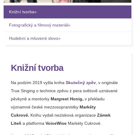
Knižní tvorba
»
Fotografický a filmový materiál
»
Hudební a mluvené slovo
»
Knižní tvorba
Na podzim 2019 vyšla kniha
Skutečný zpěv
, v originále
True Singing o technice zpěvu z pera světově uznávané
pěvkyně a mentorky
Margreet Honig,
v překladu
významné české mezzosopranistky
Markéty
Cukrové.
Knihu vydali nezisková organizace
Zámek
Liteň
a platforma
VoiceWise
Markéty Cukrové.