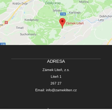
ADRESA
Zámek Liteň, z.s.
Liteň 1
267 27
Email: info@zamekliten.cz
IČ 22752391