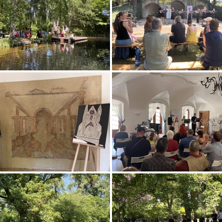
Dostávejte aktuality ze zámku
Zaregistrujte se a získejte pravidelný přehled o akcích konaných v rámc