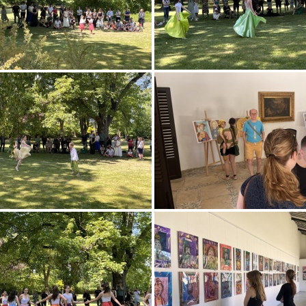
Festivalu Jarmily Novotné
PŘIHLÁSIT K ODBĚRU