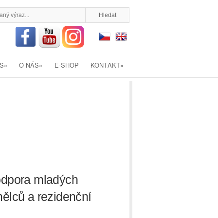
S
»
O NÁS
»
E-SHOP
KONTAKT
»
dpora mladých
ělců a rezidenční