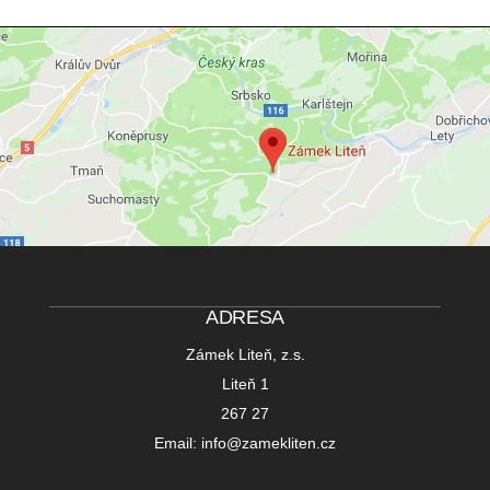
ADRESA
Zámek Liteň, z.s.
Liteň 1
267 27
Email: info@zamekliten.cz