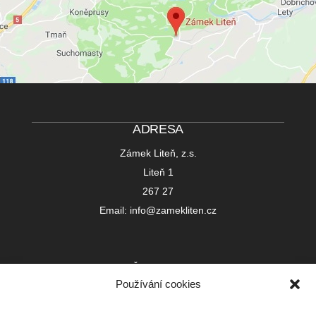
ADRESA
Zámek Liteň, z.s.
Liteň 1
267 27
Email: info@zamekliten.cz
IČ 22752391
Používání cookies
Registrováno u Městského soudu v Praze
L 23999