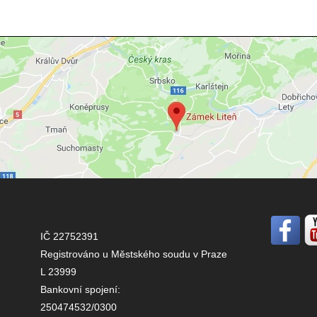
IČ 22752391
Registrováno u Městského soudu v Praze
L 23999
Bankovní spojení:
250474532/0300