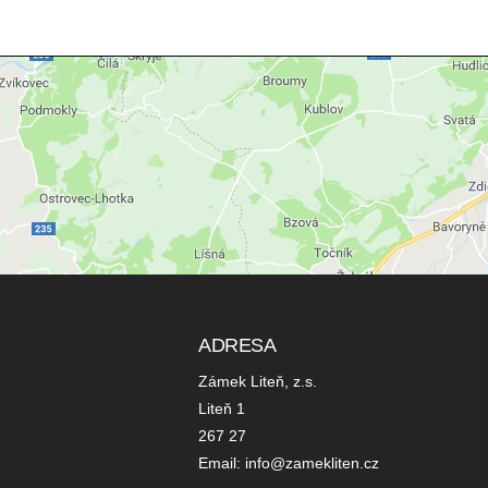
ADRESA
Zámek Liteň, z.s.
Liteň 1
267 27
Email: info@zamekliten.cz