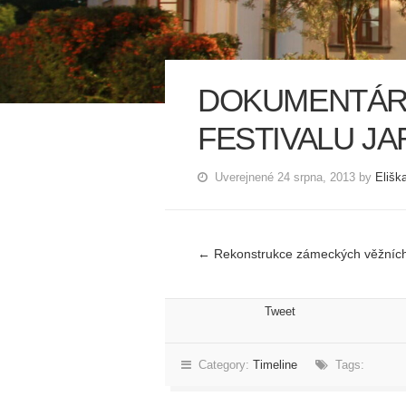
DOKUMENTÁRN
FESTIVALU J
Uverejnené 24 srpna, 2013 by
Elišk
←
Rekonstrukce zámeckých věžních
Tweet
Category:
Timeline
Tags: