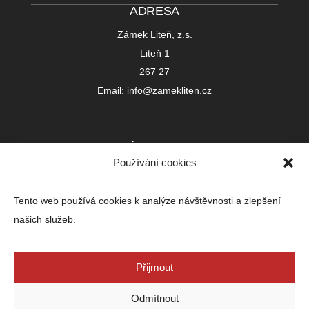
ADRESA
Zámek Liteň, z.s.
Liteň 1
267 27
Email: info@zamekliten.cz
IČ 22752391
Používání cookies
Registrováno u Městského soudu v Praze
L 23999
Tento web používá cookies k analýze návštěvnosti a zlepšení
Bankovní spojení:
našich služeb.
250474532/0300
IBAN: CZ39 0300 0000 0002 5047 4532
BIC (SWIFT) CEKOCZPP
Přijmout
Odmítnout