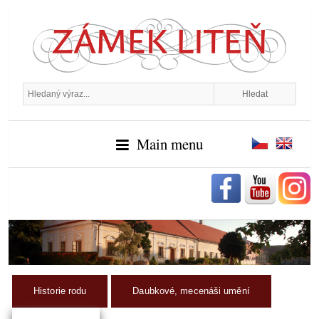
Main menu
Historie rodu
Daubkové, mecenáši umění