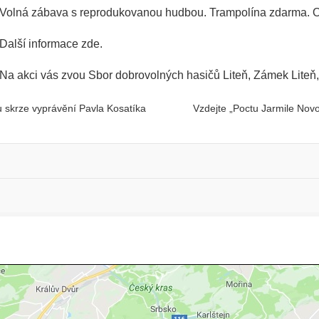
Volná zábava s reprodukovanou hudbou. Trampolína zdarma. Ob
Další informace
zde
.
Na akci vás zvou Sbor dobrovolných hasičů Liteň, Zámek Liteň,
u skrze vyprávění Pavla Kosatíka
Vzdejte „Poctu Jarmile Nov