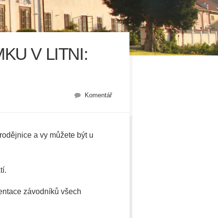
U V LITNI:
Komentář
rodějnice a vy můžete být u
í.
zentace závodníků všech