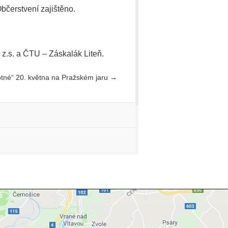
čerstvení zajištěno.
 z.s. a ČTU – Záskalák Liteň.
otné“ 20. května na Pražském jaru
→