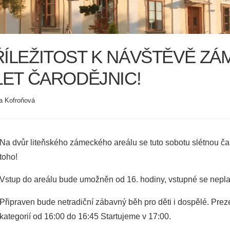
ÍLEŽITOST K NÁVŠTĚVĚ ZÁMK
LET ČARODĚJNIC!
a Kofroňová
Na dvůr liteňského zámeckého areálu se tuto sobotu slétnou ča
toho!
Vstup do areálu bude umožněn od 16. hodiny, vstupné se neplat
Připraven bude netradiční zábavný běh pro děti i dospělé. Pre
kategorií od 16:00 do 16:45 Startujeme v 17:00.