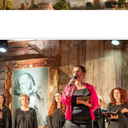
Dostávejte aktuality ze zámku
Zaregistrujte se a získejte pravidelný přehled o akcích konaných v rámc
Festivalu Jarmily Novotné
PŘIHLÁSIT K ODBĚRU